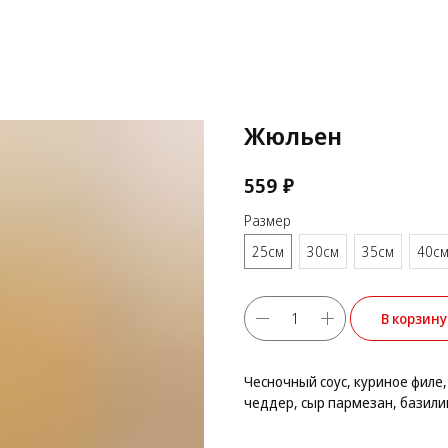
Жюльен
₽
559
Размер
25см
30см
35см
40с
В корзину
Чесночный соус, куриное филе
чеддер, сыр пармезан, базили